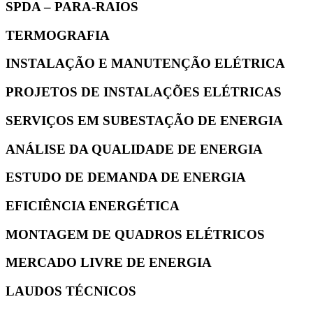
Go
SPDA – PARA-RAIOS
to
SPDA
Go
TERMOGRAFIA
–
to
PARA-
TERMOGRAFIA
Go
INSTALAÇÃO E MANUTENÇÃO ELÉTRICA
RAIOS
to
INSTALAÇÃO
Go
PROJETOS DE INSTALAÇÕES ELÉTRICAS
E
to
MANUTENÇÃO
PROJETOS
SERVIÇOS EM SUBESTAÇÃO DE ENERGIA
ELÉTRICA
DE
INSTALAÇÕES
ANÁLISE DA QUALIDADE DE ENERGIA
ELÉTRICAS
ESTUDO DE DEMANDA DE ENERGIA
EFICIÊNCIA ENERGÉTICA
MONTAGEM DE QUADROS ELÉTRICOS
MERCADO LIVRE DE ENERGIA
LAUDOS TÉCNICOS