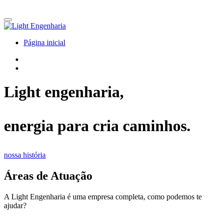
Alternar
navegação
Pular
Página inicial
para
o
conteúdo
Light engenharia,
energia para cria caminhos.
nossa história
Áreas de Atuação
A Light Engenharia é uma empresa completa, como podemos te
ajudar?